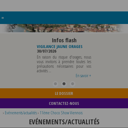
≡
Infos flash
EAU DE
VIGILANCE JAUNE ORAGES
VIGILANCE JAUNE PIC DE
ALE
30/07/2026
CHALEUR
29/07/2026
En raison du risque d'orages, nous
LE SERA ABSENTE
vous invitons à prendre toutes les
Météo-France a placé 
AOUT 2026 AU
précautions nécessaires pour vos
département du Rhône et
T INCLUS POUR
activités ...
métropole de Lyon au niveau
NTS OU TOUTES
vigilance jaune ...
En savoir +
En savoir +
En savo
LE DOSSIER
CONTACTEZ-NOUS
›
Evénements/actualités
›
11ème Choco Show Viennois
EVÉNEMENTS/ACTUALITÉS