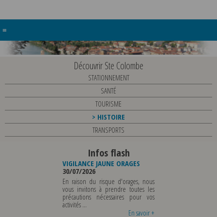
≡
Découvrir Ste Colombe
STATIONNEMENT
SANTÉ
TOURISME
HISTOIRE
TRANSPORTS
Infos flash
BUREAU DE
VIGILANCE JAUNE ORAGES
VIGILANCE JAUNE PIC D
ICIPALE
30/07/2026
CHALEUR
29/07/2026
En raison du risque d'orages, nous
ICIPALE SERA ABSENTE
vous invitons à prendre toutes les
Météo-France a pl
 07 AOUT 2026 AU
précautions nécessaires pour vos
département du Rhôn
 AOUT INCLUS POUR
activités ...
métropole de Lyon au n
GNEMENTS OU TOUTES
vigilance jaune ...
En savoir +
En savoir +
E