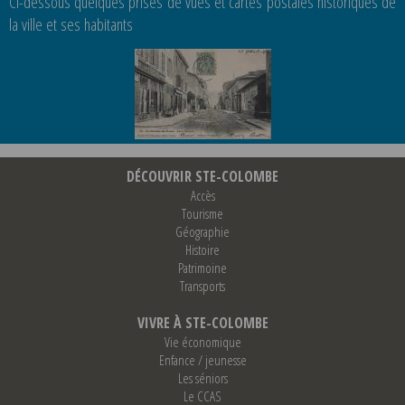
Ci-dessous quelques prises de vues et cartes postales historiques de
la ville et ses habitants
DÉCOUVRIR STE-COLOMBE
Accès
Tourisme
Géographie
Histoire
Patrimoine
Transports
VIVRE À STE-COLOMBE
Vie économique
Enfance / jeunesse
Les séniors
Le CCAS