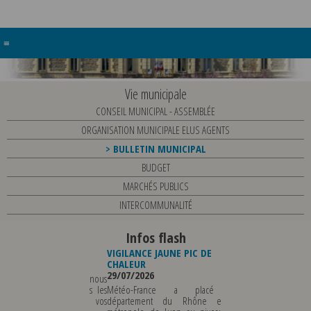
≡
Vie municipale
CONSEIL MUNICIPAL - ASSEMBLÉE
ORGANISATION MUNICIPALE ELUS AGENTS
BULLETIN MUNICIPAL
BUDGET
MARCHÉS PUBLICS
INTERCOMMUNALITÉ
Infos flash
E JAUNE ORAGES
VIGILANCE JAUNE PIC DE
FERMETURE BUREAU
26
CHALEUR
POLICE MUNICIPALE
29/07/2026
03/08/2026
du risque d'orages, nous
ons à prendre toutes les
Météo-France a placé le
LA POLICE MUNICIPALE S
s nécessaires pour vos
département du Rhône et la
DU VENDREDI 07 AOU