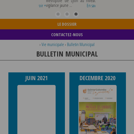
métropole de Lyon au niveau de
MERCREDI 12 AOUT IN
vigilance jaune ...
TOUS RENSEIGNEMENTS
En savoir +
En savoir +
...
LE DOSSIER
CONTACTEZ-NOUS
›
Vie municipale
›
Bulletin Municipal
BULLETIN MUNICIPAL
JUIN 2021
DECEMBRE 2020