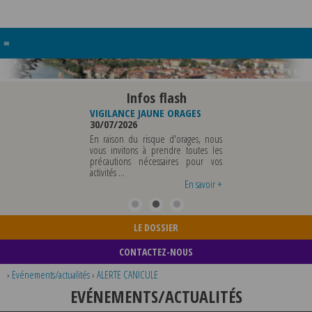
≡
Infos flash
RE BUREAU DE
VIGILANCE JAUNE ORAGES
VIGILANCE JAUNE PI
UNICIPALE
30/07/2026
CHALEUR
26
29/07/2026
En raison du risque d'orages, nous
MUNICIPALE SERA ABSENTE
vous invitons à prendre toutes les
Météo-France a 
EDI 07 AOUT 2026 AU
précautions nécessaires pour vos
département du Rh
 12 AOUT INCLUS POUR
activités ...
métropole de Lyon au
EIGNEMENTS OU TOUTES
vigilance jaune ...
En savoir +
En savoir +
LE DOSSIER
CONTACTEZ-NOUS
›
Evénements/actualités
›
ALERTE CANICULE
EVÉNEMENTS/ACTUALITÉS