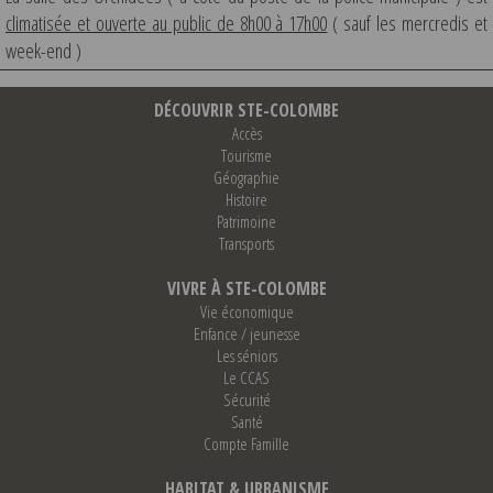
climatisée et ouverte au public de 8h00 à 17h00
( sauf les mercredis et
week-end )
DÉCOUVRIR STE-COLOMBE
Accès
Tourisme
Géographie
Histoire
Patrimoine
Transports
VIVRE À STE-COLOMBE
Vie économique
Enfance / jeunesse
Les séniors
Le CCAS
Sécurité
Santé
Compte Famille
HABITAT & URBANISME