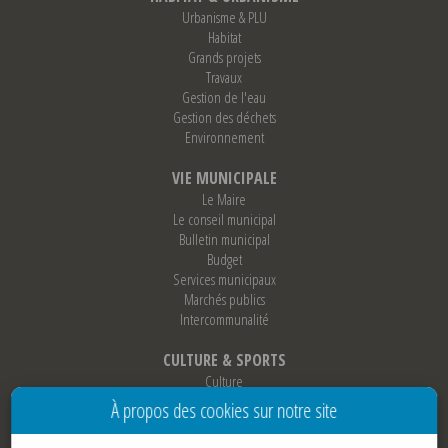
Urbanisme & PLU
Habitat
Grands projets
Travaux
Gestion de l'eau
Gestion des déchets
Environnement
VIE MUNICIPALE
Le Maire
Le conseil municipal
Bulletin municipal
Budget
Services municipaux
Marchés publics
Intercommunalité
CULTURE & SPORTS
Culture
Sports
À propos des cookies sur notre site
Loisirs
Associations