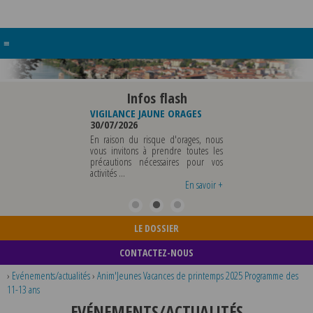
≡
Infos flash
VIGILANCE JAUNE ORAGES
VIGILANCE JAUNE PIC DE
FERM
30/07/2026
CHALEUR
POLIC
29/07/2026
03/08
En raison du risque d'orages, nous
BSENTE
vous invitons à prendre toutes les
Météo-France a placé le
LA POL
26 AU
précautions nécessaires pour vos
département du Rhône et la
DU VE
 POUR
activités ...
métropole de Lyon au niveau de
MERCR
OUTES
vigilance jaune ...
TOUS 
avoir +
En savoir +
En savoir +
...
LE DOSSIER
CONTACTEZ-NOUS
›
Evénements/actualités
›
Anim'Jeunes Vacances de printemps 2025 Programme des
11-13 ans
EVÉNEMENTS/ACTUALITÉS