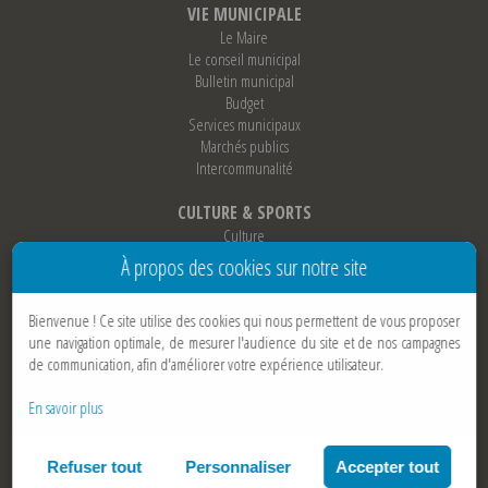
VIE MUNICIPALE
Le Maire
Le conseil municipal
Bulletin municipal
Budget
Services municipaux
Marchés publics
Intercommunalité
CULTURE & SPORTS
Culture
Sports
À propos des cookies sur notre site
Loisirs
Associations
Bienvenue !
Ce site utilise des cookies qui nous permettent de vous proposer
Jumelage
une navigation optimale, de mesurer l'audience du site et de nos campagnes
de communication, afin d'améliorer votre expérience utilisateur.
AIDE & CONTACT
Contactez-nous
En savoir plus
Par tél :
04 37 02 23 10
Par mail:
ici
Mentions légales
Politique cookies