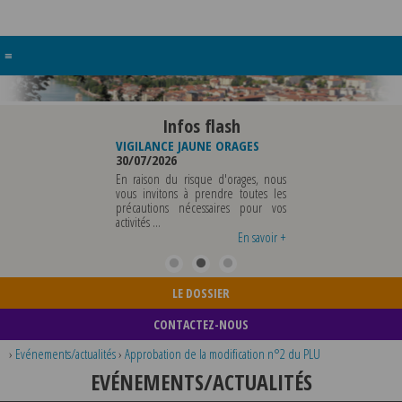
≡
Infos flash
RE BUREAU DE
VIGILANCE JAUNE ORAGES
VIGILANCE JAUNE PI
UNICIPALE
30/07/2026
CHALEUR
26
29/07/2026
En raison du risque d'orages, nous
MUNICIPALE SERA ABSENTE
vous invitons à prendre toutes les
Météo-France a 
EDI 07 AOUT 2026 AU
précautions nécessaires pour vos
département du Rh
 12 AOUT INCLUS POUR
activités ...
métropole de Lyon au
EIGNEMENTS OU TOUTES
vigilance jaune ...
En savoir +
En savoir +
LE DOSSIER
CONTACTEZ-NOUS
›
Evénements/actualités
›
Approbation de la modification n°2 du PLU
EVÉNEMENTS/ACTUALITÉS