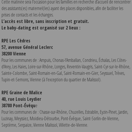
Cette matinée sera l’occasion pour les familles en recherche d’accueil de rencontrer
des assistants(es) maternel(les) ayant des places disponibles, afin de faciliter les
prises de contacts et les échanges.
L’accès est libre, sans inscription et gratuit.
Le baby-dating est organisé sur 2 lieux :
RPE Les Cèdres
57, avenue Général Leclerc
38200 Vienne
Pour les communes de : Ampuis, Chonas-l’Amballan, Condrieu, Échalas, Les Côtes-
d’Arey, Les Haies, Loire-sur-Rhône, Longes, Reventin-Vaugris, Saint-Cyr-sur-le-Rhône,
Sainte-Colombe, Saint-Romain-en-Gal, Saint-Romain-en-Gier, Seyssuel, Trèves,
Tupin-et-Semons, Vienne (à l’exception du quartier de Malissol).
RPE Graine de Malice
40, rue Louis Leydier
38780 Pont-Évêqu
e
Pour les communes de : Chasse-sur-Rhône, Chuzelles, Estrablin, Eyzin-Pinet, Jardin,
Luzinay, Meyssiez, Moidieu-Détourbe, Pont-Évêque, Saint-Sorlin-de-Vienne,
Septème, Serpaize, Vienne Malissol, Villette-de-Vienne.