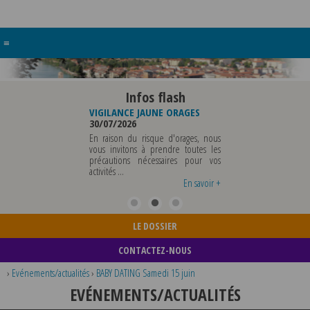
≡
Infos flash
RE BUREAU DE
VIGILANCE JAUNE ORAGES
VIGILANCE JAUNE PI
UNICIPALE
30/07/2026
CHALEUR
26
29/07/2026
En raison du risque d'orages, nous
MUNICIPALE SERA ABSENTE
vous invitons à prendre toutes les
Météo-France a 
EDI 07 AOUT 2026 AU
précautions nécessaires pour vos
département du Rh
 12 AOUT INCLUS POUR
activités ...
métropole de Lyon au
EIGNEMENTS OU TOUTES
vigilance jaune ...
En savoir +
En savoir +
LE DOSSIER
CONTACTEZ-NOUS
›
Evénements/actualités
›
BABY DATING Samedi 15 juin
EVÉNEMENTS/ACTUALITÉS