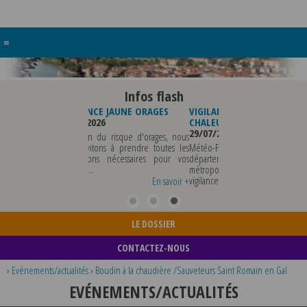
≡
Infos flash
E JAUNE ORAGES
VIGILANCE JAUNE PIC DE
FERMETURE BUREAU
26
CHALEUR
POLICE MUNICIPALE
29/07/2026
03/08/2026
du risque d'orages, nous
ons à prendre toutes les
Météo-France a placé le
LA POLICE MUNICIPALE S
s nécessaires pour vos
département du Rhône et la
DU VENDREDI 07 AOU
métropole de Lyon au niveau de
MERCREDI 12 AOUT IN
vigilance jaune ...
TOUS RENSEIGNEMENTS
En savoir +
En savoir +
...
LE DOSSIER
CONTACTEZ-NOUS
›
Evénements/actualités
›
Boudin à la chaudière /Sauveteurs Saint Romain en Gal
EVÉNEMENTS/ACTUALITÉS