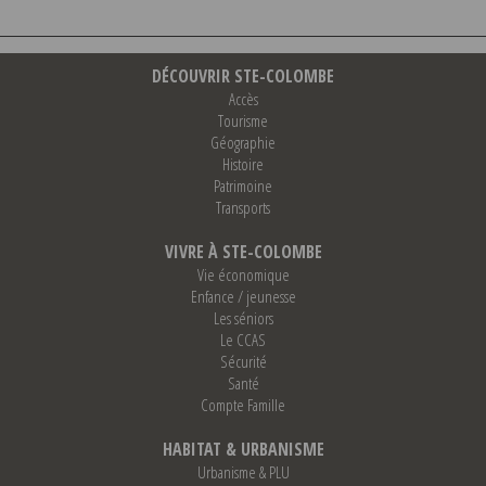
DÉCOUVRIR STE-COLOMBE
Accès
Tourisme
Géographie
Histoire
Patrimoine
Transports
VIVRE À STE-COLOMBE
Vie économique
Enfance / jeunesse
Les séniors
Le CCAS
Sécurité
Santé
Compte Famille
HABITAT & URBANISME
Urbanisme & PLU