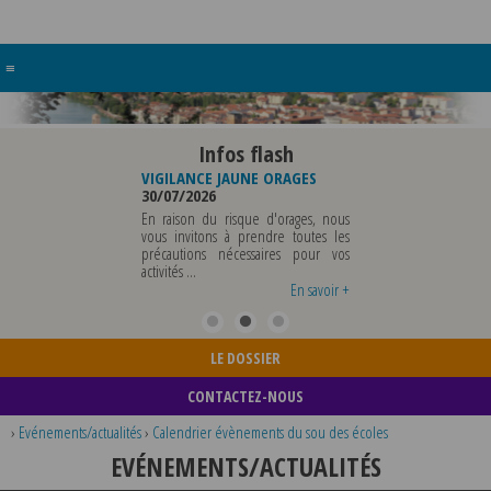
≡
Infos flash
RE BUREAU DE
VIGILANCE JAUNE ORAGES
VIGILANCE JAUNE PI
UNICIPALE
30/07/2026
CHALEUR
26
29/07/2026
En raison du risque d'orages, nous
MUNICIPALE SERA ABSENTE
vous invitons à prendre toutes les
Météo-France a 
EDI 07 AOUT 2026 AU
précautions nécessaires pour vos
département du Rh
 12 AOUT INCLUS POUR
activités ...
métropole de Lyon au
EIGNEMENTS OU TOUTES
vigilance jaune ...
En savoir +
En savoir +
LE DOSSIER
CONTACTEZ-NOUS
›
Evénements/actualités
›
Calendrier évènements du sou des écoles
EVÉNEMENTS/ACTUALITÉS