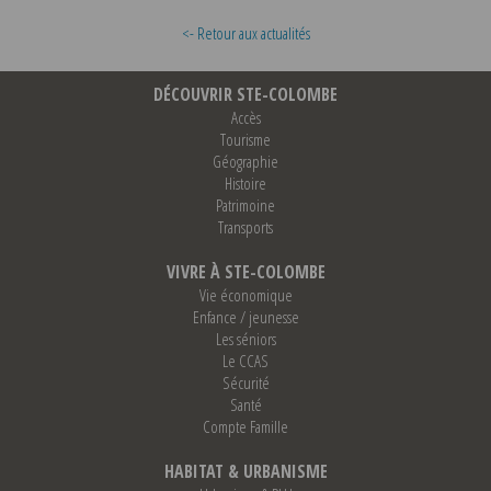
<- Retour aux actualités
DÉCOUVRIR STE-COLOMBE
Accès
Tourisme
Géographie
Histoire
Patrimoine
Transports
VIVRE À STE-COLOMBE
Vie économique
Enfance / jeunesse
Les séniors
Le CCAS
Sécurité
Santé
Compte Famille
HABITAT & URBANISME