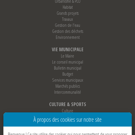
Urbanisme & PLU
Habitat
Grands projets
Travaux
Gestion de l'eau
Gestion des déchets
Environnement
VIE MUNICIPALE
Le Maire
Le conseil municipal
Bulletin municipal
Budget
Services municipaux
Marchés publics
Intercommunalité
CULTURE & SPORTS
Culture
Sports
À propos des cookies sur notre site
Loisirs
Associations
Bienvenue !
Ce site utilise des cookies qui nous permettent de vous proposer
Jumelage