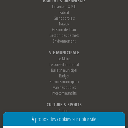
HABITAT & URBANISME
Urbanisme & PLU
Habitat
Grands projets
Travaux
Gestion de l'eau
Gestion des déchets
Environnement
VIE MUNICIPALE
Le Maire
Le conseil municipal
Bulletin municipal
Budget
Services municipaux
Marchés publics
Intercommunalité
CULTURE & SPORTS
Culture
Sports
À propos des cookies sur notre site
Loisirs
Associations