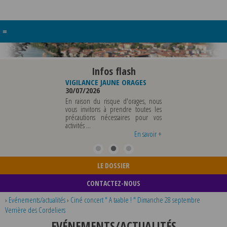
≡
Infos flash
RE BUREAU DE
VIGILANCE JAUNE ORAGES
VIGILANCE JAUNE PI
UNICIPALE
30/07/2026
CHALEUR
26
29/07/2026
En raison du risque d'orages, nous
MUNICIPALE SERA ABSENTE
vous invitons à prendre toutes les
Météo-France a 
EDI 07 AOUT 2026 AU
précautions nécessaires pour vos
département du Rh
 12 AOUT INCLUS POUR
activités ...
métropole de Lyon au
EIGNEMENTS OU TOUTES
vigilance jaune ...
En savoir +
En savoir +
LE DOSSIER
CONTACTEZ-NOUS
›
Evénements/actualités
›
Ciné concert " A taable ! " Dimanche 28 septembre
Verrière des Cordeliers
EVÉNEMENTS/ACTUALITÉS