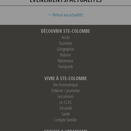
<- Retour aux actualités
DÉCOUVRIR STE-COLOMBE
Accès
Tourisme
Géographie
Histoire
Patrimoine
Transports
VIVRE À STE-COLOMBE
Vie économique
Enfance / jeunesse
Les séniors
Le CCAS
Sécurité
Santé
Compte Famille