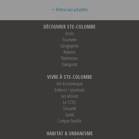
<- Retour aux actualités
DÉCOUVRIR STE-COLOMBE
Accès
Tourisme
Géographie
Histoire
Patrimoine
Transports
VIVRE À STE-COLOMBE
Vie économique
Enfance / jeunesse
Les séniors
Le CCAS
Sécurité
Santé
Compte Famille
HABITAT & URBANISME