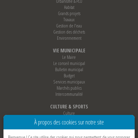
Urbanisme & PLU
Habitat
Grands projets
Travaux
Gestion de l'eau
Gestion des déchets
Environnement
VIE MUNICIPALE
Le Maire
Le conseil municipal
Bulletin municipal
Budget
Services municipaux
Marchés publics
Intercommunalité
CULTURE & SPORTS
Culture
Sports
À propos des cookies sur notre site
Loisirs
Associations
Bienvenue !
Ce site utilise des cookies qui nous permettent de vous proposer
Jumelage