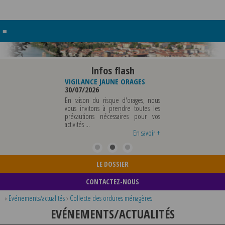
≡
Infos flash
RE BUREAU DE
VIGILANCE JAUNE ORAGES
VIGILANCE JAUNE PI
UNICIPALE
30/07/2026
CHALEUR
26
29/07/2026
En raison du risque d'orages, nous
MUNICIPALE SERA ABSENTE
vous invitons à prendre toutes les
Météo-France a 
EDI 07 AOUT 2026 AU
précautions nécessaires pour vos
département du Rh
 12 AOUT INCLUS POUR
activités ...
métropole de Lyon au
EIGNEMENTS OU TOUTES
vigilance jaune ...
En savoir +
En savoir +
LE DOSSIER
CONTACTEZ-NOUS
›
Evénements/actualités
›
Collecte des ordures ménagères
EVÉNEMENTS/ACTUALITÉS