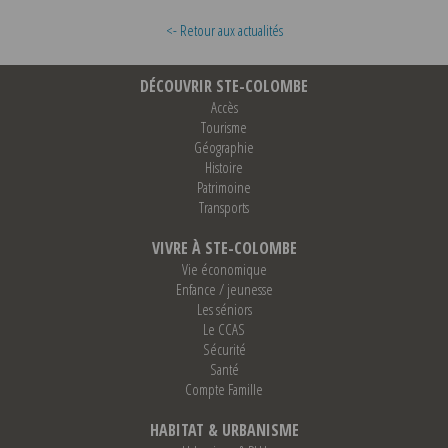
<- Retour aux actualités
DÉCOUVRIR STE-COLOMBE
Accès
Tourisme
Géographie
Histoire
Patrimoine
Transports
VIVRE À STE-COLOMBE
Vie économique
Enfance / jeunesse
Les séniors
Le CCAS
Sécurité
Santé
Compte Famille
HABITAT & URBANISME