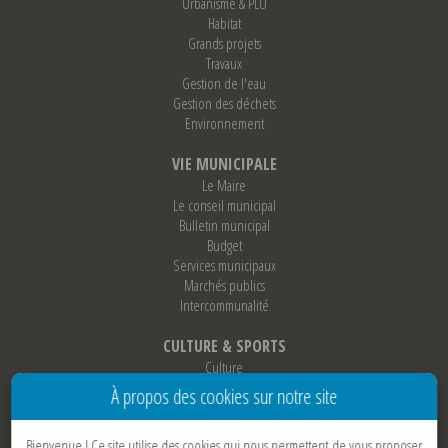
Urbanisme & PLU
Habitat
Grands projets
Travaux
Gestion de l'eau
Gestion des déchets
Environnement
VIE MUNICIPALE
Le Maire
Le conseil municipal
Bulletin municipal
Budget
Services municipaux
Marchés publics
Intercommunalité
CULTURE & SPORTS
Culture
Sports
À propos des cookies sur notre site
Loisirs
Associations
Bienvenue !
Ce site utilise des cookies qui nous permettent de vous proposer
Jumelage