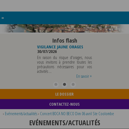
≡
Infos flash
RE BUREAU DE
VIGILANCE JAUNE ORAGES
VIGILANCE JAUNE PI
UNICIPALE
30/07/2026
CHALEUR
26
29/07/2026
En raison du risque d'orages, nous
MUNICIPALE SERA ABSENTE
vous invitons à prendre toutes les
Météo-France a 
EDI 07 AOUT 2026 AU
précautions nécessaires pour vos
département du Rh
 12 AOUT INCLUS POUR
activités ...
métropole de Lyon au
EIGNEMENTS OU TOUTES
vigilance jaune ...
En savoir +
En savoir +
LE DOSSIER
CONTACTEZ-NOUS
›
Evénements/actualités
›
Concert BOCA NO BECO Dim 06 avril Ste Coolombe
EVÉNEMENTS/ACTUALITÉS