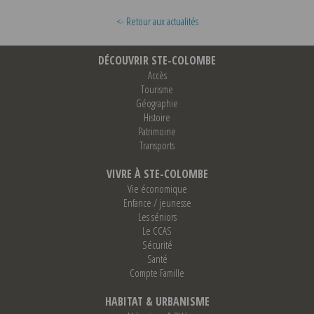
<- Retour aux actualités
DÉCOUVRIR STE-COLOMBE
Accès
Tourisme
Géographie
Histoire
Patrimoine
Transports
VIVRE À STE-COLOMBE
Vie économique
Enfance / jeunesse
Les séniors
Le CCAS
Sécurité
Santé
Compte Famille
HABITAT & URBANISME