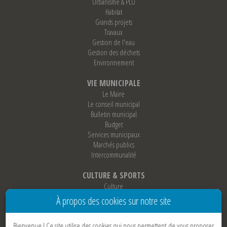
Urbanisme & PLU
Habitat
Grands projets
Travaux
Gestion de l'eau
Gestion des déchets
Environnement
VIE MUNICIPALE
Le Maire
Le conseil municipal
Bulletin municipal
Budget
Services municipaux
Marchés publics
Intercommunalité
CULTURE & SPORTS
Culture
Sports
À propos des cookies sur notre site
Loisirs
Associations
Bienvenue !
Ce site utilise des cookies qui nous permettent de vous proposer
Jumelage