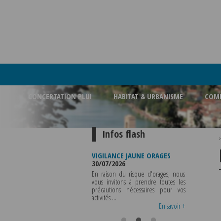
CONCERTATION PLUI
HABITAT & URBANISME
COMM
Infos flash
FERMETURE BUREAU DE
VIGILANCE JAUNE ORAGES
VIGILANCE 
POLICE MUNICIPALE
30/07/2026
CHALEUR
03/08/2026
29/07/2026
En raison du risque d'orages, nous
LA POLICE MUNICIPALE SERA ABSENTE
vous invitons à prendre toutes les
Météo-Fr
DU VENDREDI 07 AOUT 2026 AU
précautions nécessaires pour vos
départeme
MERCREDI 12 AOUT INCLUS POUR
activités ...
métropole d
TOUS RENSEIGNEMENTS OU TOUTES
vigilance jaune
En savoir +
En savoir +
..