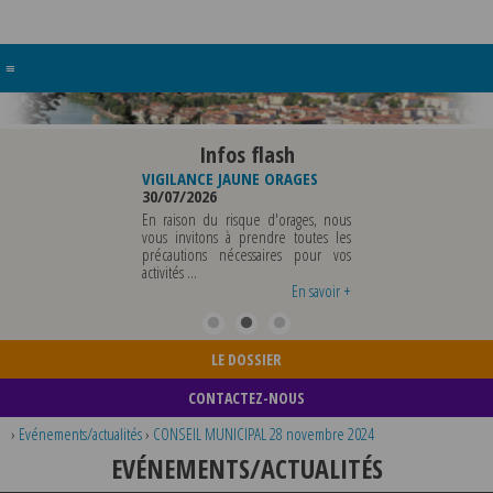
≡
Infos flash
RE BUREAU DE
VIGILANCE JAUNE ORAGES
VIGILANCE JAUNE PI
UNICIPALE
30/07/2026
CHALEUR
26
29/07/2026
En raison du risque d'orages, nous
MUNICIPALE SERA ABSENTE
vous invitons à prendre toutes les
Météo-France a 
EDI 07 AOUT 2026 AU
précautions nécessaires pour vos
département du Rh
 12 AOUT INCLUS POUR
activités ...
métropole de Lyon au
EIGNEMENTS OU TOUTES
vigilance jaune ...
En savoir +
En savoir +
LE DOSSIER
CONTACTEZ-NOUS
›
Evénements/actualités
›
CONSEIL MUNICIPAL 28 novembre 2024
EVÉNEMENTS/ACTUALITÉS