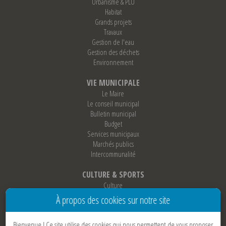
Urbanisme & PLU
Habitat
Grands projets
Travaux
Gestion de l'eau
Gestion des déchets
Environnement
VIE MUNICIPALE
Le Maire
Le conseil municipal
Bulletin municipal
Budget
Services municipaux
Marchés publics
Intercommunalité
CULTURE & SPORTS
Culture
Sports
À propos des cookies sur notre site
Loisirs
Associations
Bienvenue !
Ce site utilise des cookies qui nous permettent de vous proposer
Jumelage