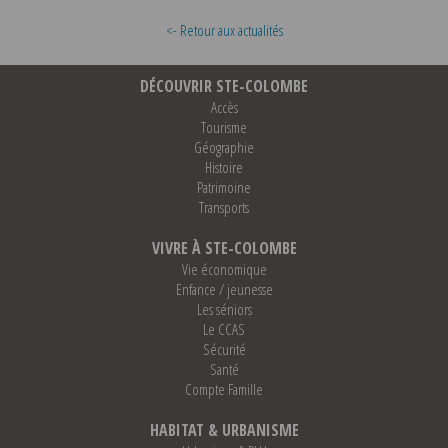
<- Retour aux actualités
DÉCOUVRIR STE-COLOMBE
Accès
Tourisme
Géographie
Histoire
Patrimoine
Transports
VIVRE À STE-COLOMBE
Vie économique
Enfance / jeunesse
Les séniors
Le CCAS
Sécurité
Santé
Compte Famille
HABITAT & URBANISME