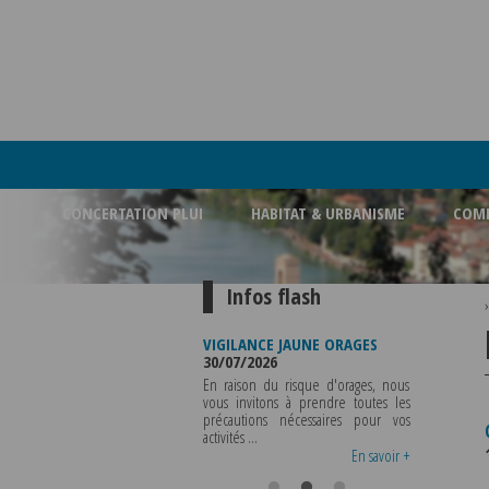
CONCERTATION PLUI
HABITAT & URBANISME
COMM
Infos flash
FERMETURE BUREAU DE
VIGILANCE JAUNE ORAGES
VIGILANCE 
POLICE MUNICIPALE
30/07/2026
CHALEUR
03/08/2026
29/07/2026
En raison du risque d'orages, nous
LA POLICE MUNICIPALE SERA ABSENTE
vous invitons à prendre toutes les
Météo-Fr
DU VENDREDI 07 AOUT 2026 AU
précautions nécessaires pour vos
départeme
MERCREDI 12 AOUT INCLUS POUR
activités ...
métropole d
TOUS RENSEIGNEMENTS OU TOUTES
vigilance jaune
En savoir +
En savoir +
..