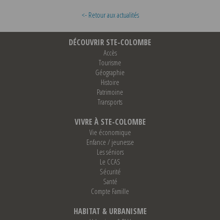
<- Retour aux actualités
DÉCOUVRIR STE-COLOMBE
Accès
Tourisme
Géographie
Histoire
Patrimoine
Transports
VIVRE À STE-COLOMBE
Vie économique
Enfance / jeunesse
Les séniors
Le CCAS
Sécurité
Santé
Compte Famille
HABITAT & URBANISME