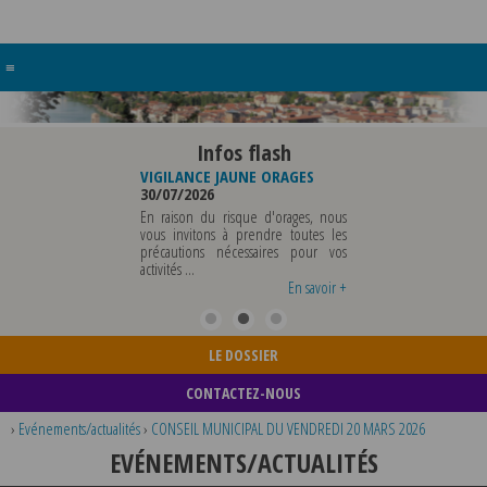
≡
Infos flash
RE BUREAU DE
VIGILANCE JAUNE ORAGES
VIGILANCE JAUNE PI
UNICIPALE
30/07/2026
CHALEUR
26
29/07/2026
En raison du risque d'orages, nous
MUNICIPALE SERA ABSENTE
vous invitons à prendre toutes les
Météo-France a 
EDI 07 AOUT 2026 AU
précautions nécessaires pour vos
département du Rh
 12 AOUT INCLUS POUR
activités ...
métropole de Lyon au
EIGNEMENTS OU TOUTES
vigilance jaune ...
En savoir +
En savoir +
LE DOSSIER
CONTACTEZ-NOUS
›
Evénements/actualités
›
CONSEIL MUNICIPAL DU VENDREDI 20 MARS 2026
EVÉNEMENTS/ACTUALITÉS