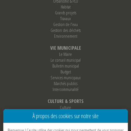
Urbanisme & PLU
Habitat
Grands projets
Travaux
Gestion de l'eau
Gestion des déchets
Environnement
VIE MUNICIPALE
Le Maire
Le conseil municipal
Bulletin municipal
Budget
Services municipaux
Marchés publics
Intercommunalité
CULTURE & SPORTS
Culture
Sports
À propos des cookies sur notre site
Loisirs
Associations
Bienvenue !
Ce site utilise des cookies qui nous permettent de vous proposer
Jumelage