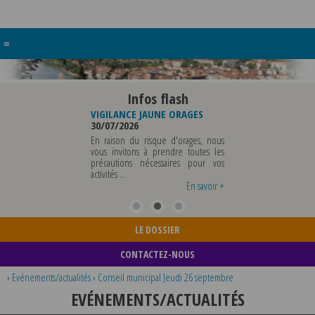
≡
Infos flash
 DE
VIGILANCE JAUNE ORAGES
VIGILANCE JAUNE PIC DE
30/07/2026
CHALEUR
29/07/2026
En raison du risque d'orages, nous
ERA ABSENTE
vous invitons à prendre toutes les
Météo-France a placé le
T 2026 AU
précautions nécessaires pour vos
département du Rhône et la
NCLUS POUR
activités ...
métropole de Lyon au niveau de
 OU TOUTES
vigilance jaune ...
En savoir +
En savoir +
En savoir +
.
LE DOSSIER
CONTACTEZ-NOUS
›
Evénements/actualités
›
Conseil municipal Jeudi 26 septembre
EVÉNEMENTS/ACTUALITÉS