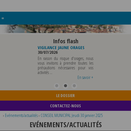
≡
Infos flash
RE BUREAU DE
VIGILANCE JAUNE ORAGES
VIGILANCE JAUNE PI
UNICIPALE
30/07/2026
CHALEUR
26
29/07/2026
En raison du risque d'orages, nous
MUNICIPALE SERA ABSENTE
vous invitons à prendre toutes les
Météo-France a 
EDI 07 AOUT 2026 AU
précautions nécessaires pour vos
département du Rh
 12 AOUT INCLUS POUR
activités ...
métropole de Lyon au
EIGNEMENTS OU TOUTES
vigilance jaune ...
En savoir +
En savoir +
LE DOSSIER
CONTACTEZ-NOUS
›
Evénements/actualités
›
CONSEIL MUNICIPAL Jeudi 30 janvier 2025
EVÉNEMENTS/ACTUALITÉS