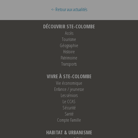
<- Retour aux actualités
DÉCOUVRIR STE-COLOMBE
Accès
Tourisme
Géographie
Histoire
Patrimoine
Transports
VIVRE À STE-COLOMBE
Vie économique
Enfance / jeunesse
Les séniors
Le CCAS
Sécurité
Santé
Compte Famille
HABITAT & URBANISME