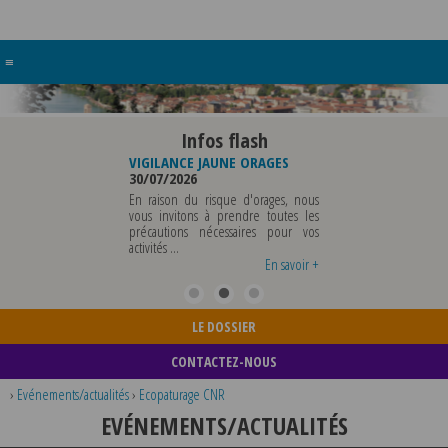
≡
Infos flash
RE BUREAU DE
VIGILANCE JAUNE ORAGES
VIGILANCE JAUNE PI
UNICIPALE
30/07/2026
CHALEUR
26
29/07/2026
En raison du risque d'orages, nous
MUNICIPALE SERA ABSENTE
vous invitons à prendre toutes les
Météo-France a 
EDI 07 AOUT 2026 AU
précautions nécessaires pour vos
département du Rh
 12 AOUT INCLUS POUR
activités ...
métropole de Lyon au
EIGNEMENTS OU TOUTES
vigilance jaune ...
En savoir +
En savoir +
LE DOSSIER
CONTACTEZ-NOUS
›
Evénements/actualités
›
Ecopaturage CNR
EVÉNEMENTS/ACTUALITÉS