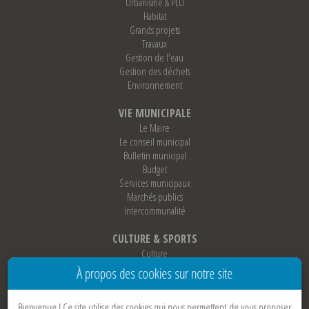
Urbanisme & PLU
Habitat
Grands projets
Travaux
Gestion de l'eau
Gestion des déchets
Environnement
VIE MUNICIPALE
Le Maire
Le conseil municipal
Bulletin municipal
Budget
Services municipaux
Marchés publics
Intercommunalité
CULTURE & SPORTS
Culture
Sports
À propos des cookies sur notre site
Loisirs
Associations
Bienvenue !
Ce site utilise des cookies qui nous permettent de vous proposer
Jumelage