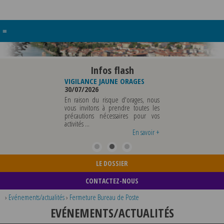
≡
Infos flash
RE BUREAU DE
VIGILANCE JAUNE ORAGES
VIGILANCE JAUNE PI
UNICIPALE
30/07/2026
CHALEUR
26
29/07/2026
En raison du risque d'orages, nous
MUNICIPALE SERA ABSENTE
vous invitons à prendre toutes les
Météo-France a 
EDI 07 AOUT 2026 AU
précautions nécessaires pour vos
département du Rh
 12 AOUT INCLUS POUR
activités ...
métropole de Lyon au
EIGNEMENTS OU TOUTES
vigilance jaune ...
En savoir +
En savoir +
LE DOSSIER
CONTACTEZ-NOUS
›
Evénements/actualités
›
Fermeture Bureau de Poste
EVÉNEMENTS/ACTUALITÉS