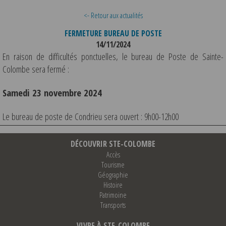
<- Retour aux actualités
FERMETURE BUREAU DE POSTE
14/11/2024
En raison de difficultés ponctuelles, le bureau de Poste de Sainte-
Colombe sera fermé :
Samedi 23 novembre 2024
Le bureau de poste de Condrieu sera ouvert : 9h00-12h00
DÉCOUVRIR STE-COLOMBE
Accès
Tourisme
Géographie
Histoire
Patrimoine
Transports
VIVRE À STE-COLOMBE