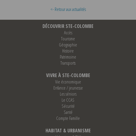
<- Retour aux actualités
DÉCOUVRIR STE-COLOMBE
Accès
Tourisme
Géographie
Histoire
Patrimoine
Transports
VIVRE À STE-COLOMBE
Vie économique
Enfance / jeunesse
Les séniors
Le CCAS
Sécurité
Santé
Compte Famille
HABITAT & URBANISME