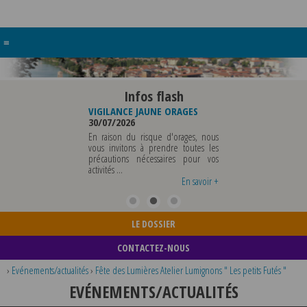
≡
Infos flash
RE BUREAU DE
VIGILANCE JAUNE ORAGES
VIGILANCE JAUNE PI
UNICIPALE
30/07/2026
CHALEUR
26
29/07/2026
En raison du risque d'orages, nous
MUNICIPALE SERA ABSENTE
vous invitons à prendre toutes les
Météo-France a 
EDI 07 AOUT 2026 AU
précautions nécessaires pour vos
département du Rh
 12 AOUT INCLUS POUR
activités ...
métropole de Lyon au
EIGNEMENTS OU TOUTES
vigilance jaune ...
En savoir +
En savoir +
LE DOSSIER
CONTACTEZ-NOUS
›
Evénements/actualités
›
Fête des Lumières Atelier Lumignons " Les petits Futés "
EVÉNEMENTS/ACTUALITÉS