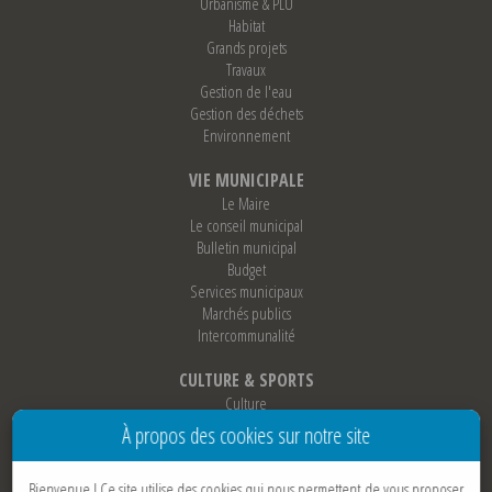
Urbanisme & PLU
Habitat
Grands projets
Travaux
Gestion de l'eau
Gestion des déchets
Environnement
VIE MUNICIPALE
Le Maire
Le conseil municipal
Bulletin municipal
Budget
Services municipaux
Marchés publics
Intercommunalité
CULTURE & SPORTS
Culture
Sports
À propos des cookies sur notre site
Loisirs
Associations
Bienvenue !
Ce site utilise des cookies qui nous permettent de vous proposer
Jumelage