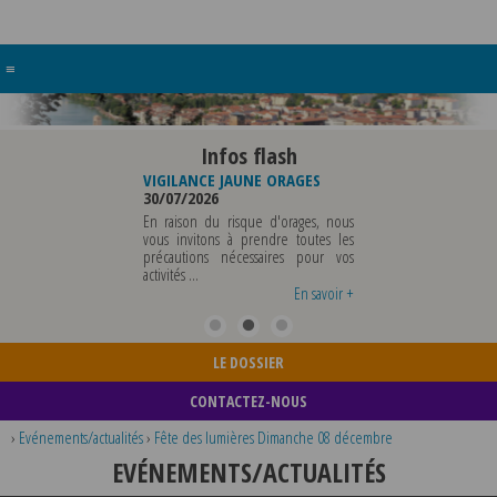
≡
Infos flash
RE BUREAU DE
VIGILANCE JAUNE ORAGES
VIGILANCE JAUNE PI
UNICIPALE
30/07/2026
CHALEUR
26
29/07/2026
En raison du risque d'orages, nous
MUNICIPALE SERA ABSENTE
vous invitons à prendre toutes les
Météo-France a 
EDI 07 AOUT 2026 AU
précautions nécessaires pour vos
département du Rh
 12 AOUT INCLUS POUR
activités ...
métropole de Lyon au
EIGNEMENTS OU TOUTES
vigilance jaune ...
En savoir +
En savoir +
LE DOSSIER
CONTACTEZ-NOUS
›
Evénements/actualités
›
Fête des lumières Dimanche 08 décembre
EVÉNEMENTS/ACTUALITÉS