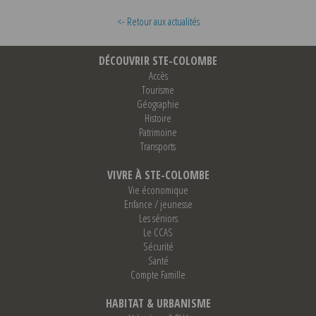
<- Retour aux actualités
DÉCOUVRIR STE-COLOMBE
Accès
Tourisme
Géographie
Histoire
Patrimoine
Transports
VIVRE À STE-COLOMBE
Vie économique
Enfance / jeunesse
Les séniors
Le CCAS
Sécurité
Santé
Compte Famille
HABITAT & URBANISME