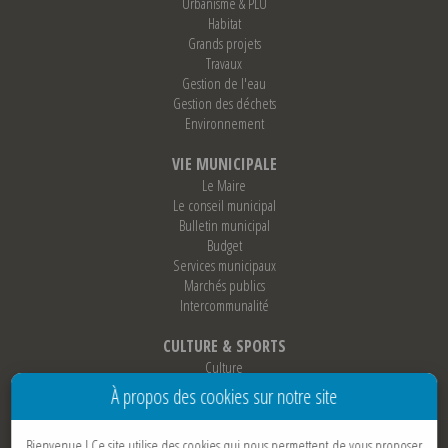
Urbanisme & PLU
Habitat
Grands projets
Travaux
Gestion de l'eau
Gestion des déchets
Environnement
VIE MUNICIPALE
Le Maire
Le conseil municipal
Bulletin municipal
Budget
Services municipaux
Marchés publics
Intercommunalité
CULTURE & SPORTS
Culture
Sports
À propos des cookies sur notre site
Loisirs
Associations
Bienvenue !
Ce site utilise des cookies qui nous permettent de vous proposer
Jumelage