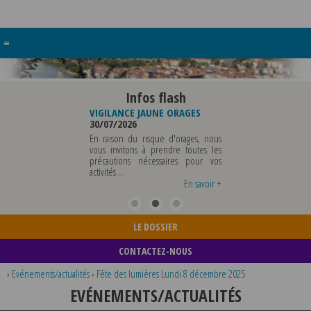
≡
Infos flash
RE BUREAU DE
VIGILANCE JAUNE ORAGES
VIGILANCE JAUNE PI
UNICIPALE
30/07/2026
CHALEUR
26
29/07/2026
En raison du risque d'orages, nous
MUNICIPALE SERA ABSENTE
vous invitons à prendre toutes les
Météo-France a 
EDI 07 AOUT 2026 AU
précautions nécessaires pour vos
département du Rh
 12 AOUT INCLUS POUR
activités ...
métropole de Lyon au
EIGNEMENTS OU TOUTES
vigilance jaune ...
En savoir +
En savoir +
LE DOSSIER
CONTACTEZ-NOUS
›
Evénements/actualités
›
Fête des lumières Lundi 8 décembre 2025
EVÉNEMENTS/ACTUALITÉS