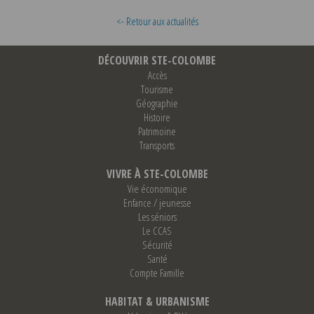
<- Retour aux actualités
DÉCOUVRIR STE-COLOMBE
Accès
Tourisme
Géographie
Histoire
Patrimoine
Transports
VIVRE À STE-COLOMBE
Vie économique
Enfance / jeunesse
Les séniors
Le CCAS
Sécurité
Santé
Compte Famille
HABITAT & URBANISME