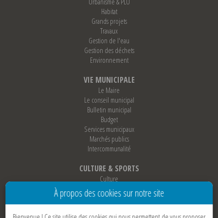
Urbanisme & PLU
Habitat
Grands projets
Travaux
Gestion de l'eau
Gestion des déchets
Environnement
VIE MUNICIPALE
Le Maire
Le conseil municipal
Bulletin municipal
Budget
Services municipaux
Marchés publics
Intercommunalité
CULTURE & SPORTS
Culture
Sports
À propos des cookies sur notre site
Loisirs
Associations
Bienvenue !
Ce site utilise des cookies qui nous permettent de vous proposer
Jumelage