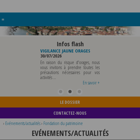
≡
Infos flash
EAU DE
VIGILANCE JAUNE ORAGES
VIGILANCE JAUNE PIC DE
PALE
30/07/2026
CHALEUR
29/07/2026
En raison du risque d'orages, nous
ALE SERA ABSENTE
vous invitons à prendre toutes les
Météo-France a placé
 AOUT 2026 AU
précautions nécessaires pour vos
département du Rhône et
UT INCLUS POUR
activités ...
métropole de Lyon au nivea
ENTS OU TOUTES
vigilance jaune ...
En savoir +
En savoir +
En sav
LE DOSSIER
CONTACTEZ-NOUS
›
Evénements/actualités
›
Fondation du patrimoine
EVÉNEMENTS/ACTUALITÉS