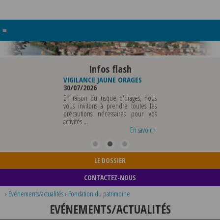
≡
Infos flash
RE BUREAU DE
VIGILANCE JAUNE ORAGES
VIGILANCE JAUNE PI
UNICIPALE
30/07/2026
CHALEUR
26
29/07/2026
En raison du risque d'orages, nous
MUNICIPALE SERA ABSENTE
vous invitons à prendre toutes les
Météo-France a 
EDI 07 AOUT 2026 AU
précautions nécessaires pour vos
département du Rh
 12 AOUT INCLUS POUR
activités ...
métropole de Lyon au
EIGNEMENTS OU TOUTES
vigilance jaune ...
En savoir +
En savoir +
LE DOSSIER
CONTACTEZ-NOUS
›
Evénements/actualités
›
Fondation du patrimoine
EVÉNEMENTS/ACTUALITÉS