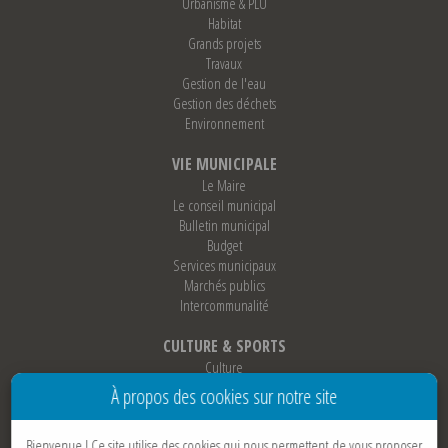
Urbanisme & PLU
Habitat
Grands projets
Travaux
Gestion de l'eau
Gestion des déchets
Environnement
VIE MUNICIPALE
Le Maire
Le conseil municipal
Bulletin municipal
Budget
Services municipaux
Marchés publics
Intercommunalité
CULTURE & SPORTS
Culture
Sports
À propos des cookies sur notre site
Loisirs
Associations
Bienvenue !
Ce site utilise des cookies qui nous permettent de vous proposer
Jumelage