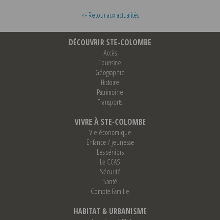
<- Retour aux actualités
DÉCOUVRIR STE-COLOMBE
Accès
Tourisme
Géographie
Histoire
Patrimoine
Transports
VIVRE À STE-COLOMBE
Vie économique
Enfance / jeunesse
Les séniors
Le CCAS
Sécurité
Santé
Compte Famille
HABITAT & URBANISME