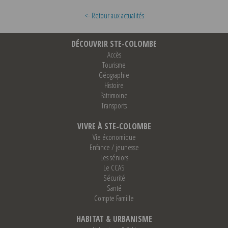
<- Retour aux actualités
DÉCOUVRIR STE-COLOMBE
Accès
Tourisme
Géographie
Histoire
Patrimoine
Transports
VIVRE À STE-COLOMBE
Vie économique
Enfance / jeunesse
Les séniors
Le CCAS
Sécurité
Santé
Compte Famille
HABITAT & URBANISME