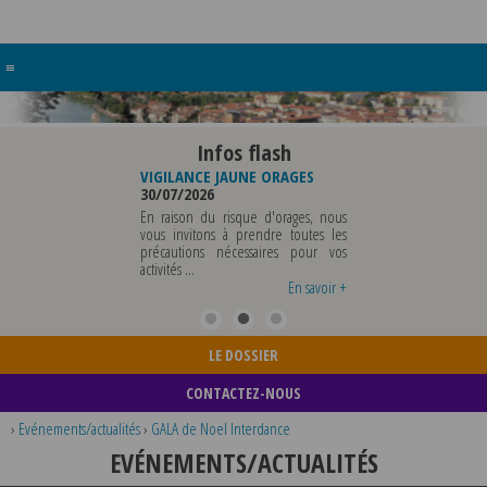
≡
Infos flash
RE BUREAU DE
VIGILANCE JAUNE ORAGES
VIGILANCE JAUNE PI
UNICIPALE
30/07/2026
CHALEUR
26
29/07/2026
En raison du risque d'orages, nous
MUNICIPALE SERA ABSENTE
vous invitons à prendre toutes les
Météo-France a 
EDI 07 AOUT 2026 AU
précautions nécessaires pour vos
département du Rh
 12 AOUT INCLUS POUR
activités ...
métropole de Lyon au
EIGNEMENTS OU TOUTES
vigilance jaune ...
En savoir +
En savoir +
LE DOSSIER
CONTACTEZ-NOUS
›
Evénements/actualités
›
GALA de Noel Interdance
EVÉNEMENTS/ACTUALITÉS