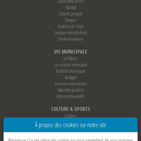
Urbanisme & PLU
Habitat
Grands projets
Travaux
Gestion de l'eau
Gestion des déchets
Environnement
VIE MUNICIPALE
Le Maire
Le conseil municipal
Bulletin municipal
Budget
Services municipaux
Marchés publics
Intercommunalité
CULTURE & SPORTS
Culture
Sports
À propos des cookies sur notre site
Loisirs
Associations
Bienvenue !
Ce site utilise des cookies qui nous permettent de vous proposer
Jumelage