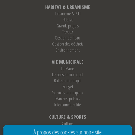
HABITAT & URBANISME
Urbanisme & PLU
Habitat
Grands projets
Travaux
Gestion de l'eau
Gestion des déchets
Environnement
VIE MUNICIPALE
Le Maire
Le conseil municipal
Bulletin municipal
Budget
Services municipaux
Marchés publics
Intercommunalité
CULTURE & SPORTS
Culture
Sports
À propos des cookies sur notre site