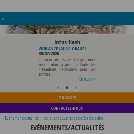
≡
Infos flash
BUREAU DE
VIGILANCE JAUNE ORAGES
VIGILANCE JAUNE PIC DE
CIPALE
30/07/2026
CHALEUR
29/07/2026
En raison du risque d'orages, nous
CIPALE SERA ABSENTE
vous invitons à prendre toutes les
Météo-France a pla
 07 AOUT 2026 AU
précautions nécessaires pour vos
département du Rhône
AOUT INCLUS POUR
activités ...
métropole de Lyon au niv
NEMENTS OU TOUTES
vigilance jaune ...
En savoir +
En savoir +
En 
LE DOSSIER
CONTACTEZ-NOUS
›
Evénements/actualités
›
Inscriptions ouvertes école Ste Colombe
EVÉNEMENTS/ACTUALITÉS