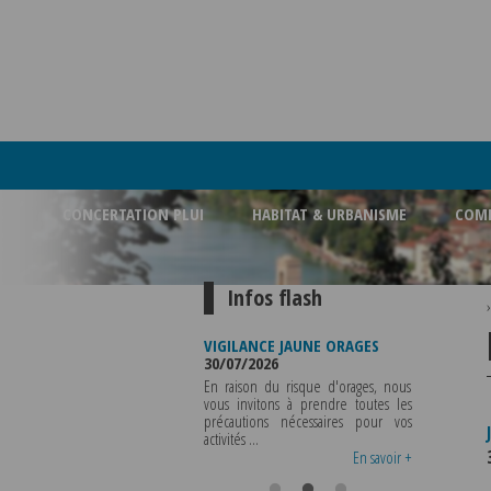
CONCERTATION PLUI
HABITAT & URBANISME
COMM
Infos flash
U DE
VIGILANCE JAUNE ORAGES
VIGILANCE JAUNE PIC DE
E
30/07/2026
CHALEUR
29/07/2026
En raison du risque d'orages, nous
 SERA ABSENTE
vous invitons à prendre toutes les
Météo-France a placé l
UT 2026 AU
précautions nécessaires pour vos
département du Rhône et l
INCLUS POUR
activités ...
métropole de Lyon au niveau d
S OU TOUTES
vigilance jaune ...
En savoir +
En savoir +
En savoir 