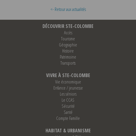
<- Retour aux actualités
DÉCOUVRIR STE-COLOMBE
Accès
Tourisme
Géographie
Histoire
Patrimoine
Transports
VIVRE À STE-COLOMBE
Vie économique
Enfance / jeunesse
Les séniors
Le CCAS
Sécurité
Santé
Compte Famille
HABITAT & URBANISME