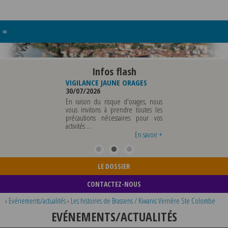
≡
Infos flash
RE BUREAU DE
VIGILANCE JAUNE ORAGES
VIGILANCE JAUNE PI
UNICIPALE
30/07/2026
CHALEUR
26
29/07/2026
En raison du risque d'orages, nous
MUNICIPALE SERA ABSENTE
vous invitons à prendre toutes les
Météo-France a 
EDI 07 AOUT 2026 AU
précautions nécessaires pour vos
département du Rh
 12 AOUT INCLUS POUR
activités ...
métropole de Lyon au
EIGNEMENTS OU TOUTES
vigilance jaune ...
En savoir +
En savoir +
LE DOSSIER
CONTACTEZ-NOUS
›
Evénements/actualités
›
Les histoires de Brassens / Kiwanis Verrière Ste Colombe
EVÉNEMENTS/ACTUALITÉS