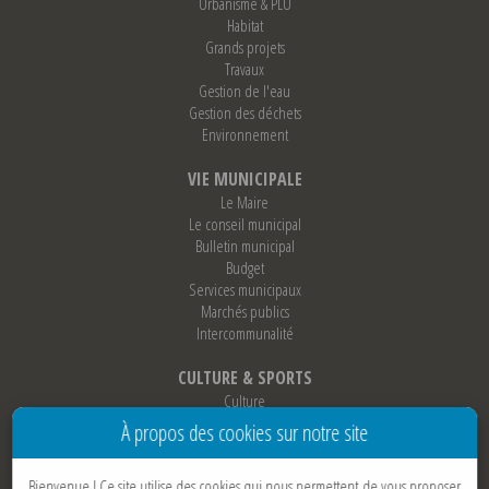
Urbanisme & PLU
Habitat
Grands projets
Travaux
Gestion de l'eau
Gestion des déchets
Environnement
VIE MUNICIPALE
Le Maire
Le conseil municipal
Bulletin municipal
Budget
Services municipaux
Marchés publics
Intercommunalité
CULTURE & SPORTS
Culture
Sports
À propos des cookies sur notre site
Loisirs
Associations
Bienvenue !
Ce site utilise des cookies qui nous permettent de vous proposer
Jumelage