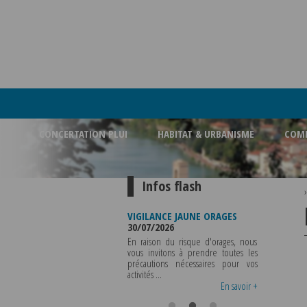
CONCERTATION PLUI
HABITAT & URBANISME
COMM
Infos flash
FERMETURE BUREAU DE
VIGILANCE JAUNE ORAGES
VIGILANCE 
POLICE MUNICIPALE
30/07/2026
CHALEUR
03/08/2026
29/07/2026
En raison du risque d'orages, nous
LA POLICE MUNICIPALE SERA ABSENTE
vous invitons à prendre toutes les
Météo-Fr
DU VENDREDI 07 AOUT 2026 AU
précautions nécessaires pour vos
départeme
MERCREDI 12 AOUT INCLUS POUR
activités ...
métropole d
TOUS RENSEIGNEMENTS OU TOUTES
vigilance jaune
En savoir +
En savoir +
..