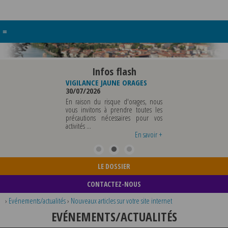
≡
Infos flash
RE BUREAU DE
VIGILANCE JAUNE ORAGES
VIGILANCE JAUNE PI
UNICIPALE
30/07/2026
CHALEUR
26
29/07/2026
En raison du risque d'orages, nous
MUNICIPALE SERA ABSENTE
vous invitons à prendre toutes les
Météo-France a 
EDI 07 AOUT 2026 AU
précautions nécessaires pour vos
département du Rh
 12 AOUT INCLUS POUR
activités ...
métropole de Lyon au
EIGNEMENTS OU TOUTES
vigilance jaune ...
En savoir +
En savoir +
LE DOSSIER
CONTACTEZ-NOUS
›
Evénements/actualités
›
Nouveaux articles sur votre site internet
EVÉNEMENTS/ACTUALITÉS