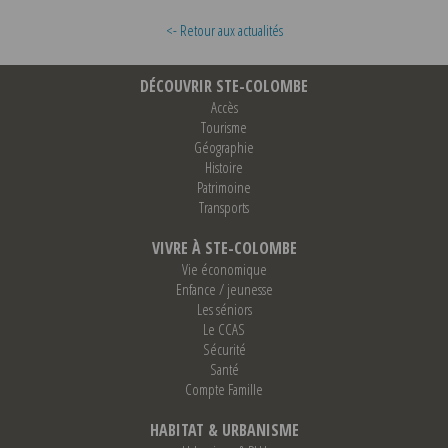
<- Retour aux actualités
DÉCOUVRIR STE-COLOMBE
Accès
Tourisme
Géographie
Histoire
Patrimoine
Transports
VIVRE À STE-COLOMBE
Vie économique
Enfance / jeunesse
Les séniors
Le CCAS
Sécurité
Santé
Compte Famille
HABITAT & URBANISME