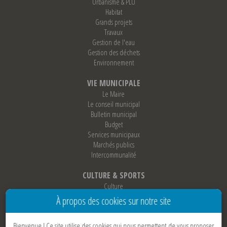
Urbanisme & PLU
Habitat
Grands projets
Travaux
Gestion de l'eau
Gestion des déchets
Environnement
VIE MUNICIPALE
Le Maire
Le conseil municipal
Bulletin municipal
Budget
Services municipaux
Marchés publics
Intercommunalité
CULTURE & SPORTS
Culture
Sports
À propos des cookies sur notre site
Loisirs
Associations
Bienvenue !
Ce site utilise des cookies qui nous permettent de vous proposer
Jumelage