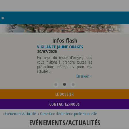
≡
Infos flash
RE BUREAU DE
VIGILANCE JAUNE ORAGES
VIGILANCE JAUNE PI
UNICIPALE
30/07/2026
CHALEUR
26
29/07/2026
En raison du risque d'orages, nous
MUNICIPALE SERA ABSENTE
vous invitons à prendre toutes les
Météo-France a 
EDI 07 AOUT 2026 AU
précautions nécessaires pour vos
département du Rh
 12 AOUT INCLUS POUR
activités ...
métropole de Lyon au
EIGNEMENTS OU TOUTES
vigilance jaune ...
En savoir +
En savoir +
LE DOSSIER
CONTACTEZ-NOUS
›
Evénements/actualités
›
Ouverture déchetterie professionnelle
EVÉNEMENTS/ACTUALITÉS