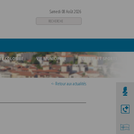
Samedi 08 Août 2026
STE COLOMBE
VIE MUNICIPALE
CULTURE ET SPORTS
<- Retour aux actualités
E
A ABSENTE
 2026 AU
LUS POUR
U TOUTES
En savoir +