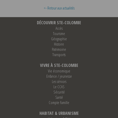
<- Retour aux actualités
DÉCOUVRIR STE-COLOMBE
Accès
Tourisme
Géographie
Histoire
Patrimoine
Transports
VIVRE À STE-COLOMBE
Vie économique
Enfance / jeunesse
Les séniors
Le CCAS
Sécurité
Santé
Compte Famille
HABITAT & URBANISME