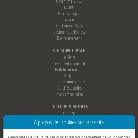
Urbanisme & PLU
Habitat
Grands projets
Travaux
Gestion de l'eau
Gestion des déchets
Environnement
VIE MUNICIPALE
Le Maire
Le conseil municipal
Bulletin municipal
Budget
Services municipaux
Marchés publics
Intercommunalité
CULTURE & SPORTS
Culture
Sports
À propos des cookies sur notre site
Loisirs
Associations
Bienvenue !
Ce site utilise des cookies qui nous permettent de vous proposer
Jumelage