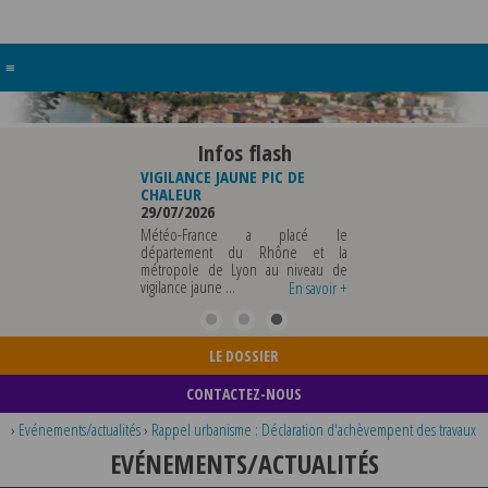
≡
Infos flash
E JAUNE ORAGES
VIGILANCE JAUNE PIC DE
FERMETURE BUREAU
26
CHALEUR
POLICE MUNICIPALE
29/07/2026
03/08/2026
du risque d'orages, nous
ons à prendre toutes les
Météo-France a placé le
LA POLICE MUNICIPALE S
s nécessaires pour vos
département du Rhône et la
DU VENDREDI 07 AOU
métropole de Lyon au niveau de
MERCREDI 12 AOUT IN
vigilance jaune ...
TOUS RENSEIGNEMENTS
En savoir +
En savoir +
...
LE DOSSIER
CONTACTEZ-NOUS
›
Evénements/actualités
›
Rappel urbanisme : Déclaration d'achèvempent des travaux
EVÉNEMENTS/ACTUALITÉS