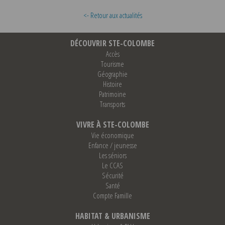
<- Retour aux actualités
DÉCOUVRIR STE-COLOMBE
Accès
Tourisme
Géographie
Histoire
Patrimoine
Transports
VIVRE À STE-COLOMBE
Vie économique
Enfance / jeunesse
Les séniors
Le CCAS
Sécurité
Santé
Compte Famille
HABITAT & URBANISME