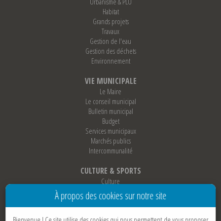
Urbanisme & PLU
Habitat
Grands projets
Travaux
Gestion de l'eau
Gestion des déchets
Environnement
VIE MUNICIPALE
Le Maire
Le conseil municipal
Bulletin municipal
Budget
Services municipaux
Marchés publics
Intercommunalité
CULTURE & SPORTS
Culture
Sports
À propos des cookies sur notre site
Loisirs
Associations
Bienvenue !
Ce site utilise des cookies qui nous permettent de vous proposer
Jumelage