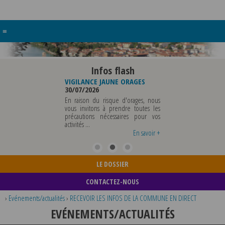
≡
Infos flash
RE BUREAU DE
VIGILANCE JAUNE ORAGES
VIGILANCE JAUNE PI
UNICIPALE
30/07/2026
CHALEUR
26
29/07/2026
En raison du risque d'orages, nous
MUNICIPALE SERA ABSENTE
vous invitons à prendre toutes les
Météo-France a 
EDI 07 AOUT 2026 AU
précautions nécessaires pour vos
département du Rh
 12 AOUT INCLUS POUR
activités ...
métropole de Lyon au
EIGNEMENTS OU TOUTES
vigilance jaune ...
En savoir +
En savoir +
LE DOSSIER
CONTACTEZ-NOUS
›
Evénements/actualités
›
RECEVOIR LES INFOS DE LA COMMUNE EN DIRECT
EVÉNEMENTS/ACTUALITÉS