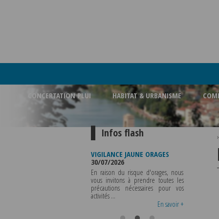
CONCERTATION PLUI
HABITAT & URBANISME
COMM
Infos flash
FERMETURE BUREAU DE
VIGILANCE JAUNE ORAGES
VIGILANCE 
POLICE MUNICIPALE
30/07/2026
CHALEUR
03/08/2026
29/07/2026
En raison du risque d'orages, nous
LA POLICE MUNICIPALE SERA ABSENTE
vous invitons à prendre toutes les
Météo-Fr
DU VENDREDI 07 AOUT 2026 AU
précautions nécessaires pour vos
départeme
MERCREDI 12 AOUT INCLUS POUR
activités ...
métropole d
TOUS RENSEIGNEMENTS OU TOUTES
vigilance jaune
En savoir +
En savoir +
..