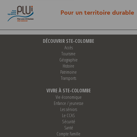
DÉCOUVRIR STE-COLOMBE
Accès
Tourisme
Géographie
Histoire
Patrimoine
Transports
VIVRE À STE-COLOMBE
Vie économique
Enfance / jeunesse
Les séniors
Le CCAS
Sécurité
Santé
Compte Famille