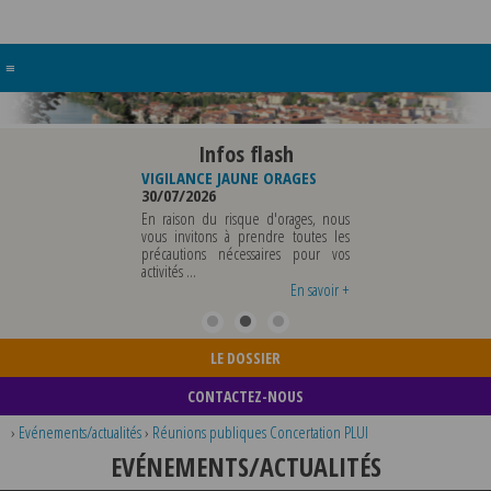
≡
Infos flash
BUREAU DE
VIGILANCE JAUNE ORAGES
VIGILANCE JAUNE PIC DE
CIPALE
30/07/2026
CHALEUR
29/07/2026
En raison du risque d'orages, nous
CIPALE SERA ABSENTE
vous invitons à prendre toutes les
Météo-France a pla
 07 AOUT 2026 AU
précautions nécessaires pour vos
département du Rhône
AOUT INCLUS POUR
activités ...
métropole de Lyon au niv
NEMENTS OU TOUTES
vigilance jaune ...
En savoir +
En savoir +
En 
LE DOSSIER
CONTACTEZ-NOUS
›
Evénements/actualités
›
Réunions publiques Concertation PLUI
EVÉNEMENTS/ACTUALITÉS