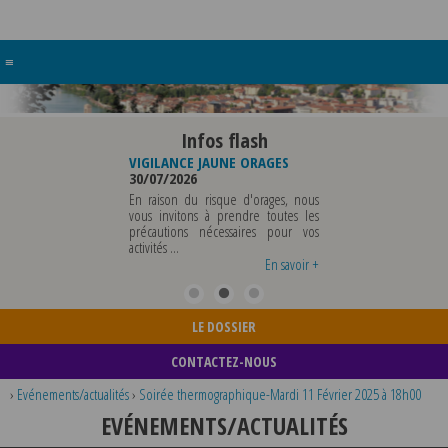
≡
Infos flash
RE BUREAU DE
VIGILANCE JAUNE ORAGES
VIGILANCE JAUNE PI
UNICIPALE
30/07/2026
CHALEUR
26
29/07/2026
En raison du risque d'orages, nous
MUNICIPALE SERA ABSENTE
vous invitons à prendre toutes les
Météo-France a 
EDI 07 AOUT 2026 AU
précautions nécessaires pour vos
département du Rh
 12 AOUT INCLUS POUR
activités ...
métropole de Lyon au
EIGNEMENTS OU TOUTES
vigilance jaune ...
En savoir +
En savoir +
LE DOSSIER
CONTACTEZ-NOUS
›
Evénements/actualités
›
Soirée thermographique-Mardi 11 Février 2025 à 18h00
EVÉNEMENTS/ACTUALITÉS