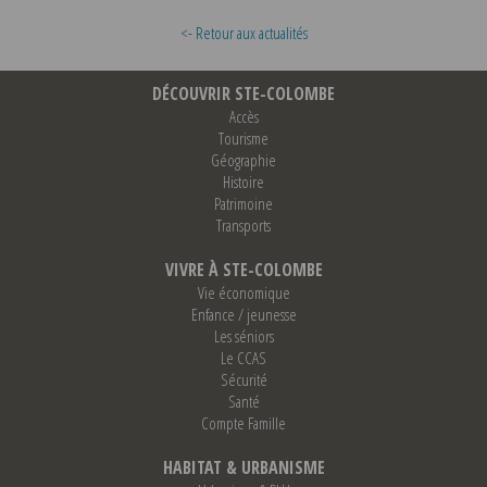
<- Retour aux actualités
DÉCOUVRIR STE-COLOMBE
Accès
Tourisme
Géographie
Histoire
Patrimoine
Transports
VIVRE À STE-COLOMBE
Vie économique
Enfance / jeunesse
Les séniors
Le CCAS
Sécurité
Santé
Compte Famille
HABITAT & URBANISME