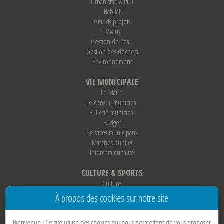
Urbanisme & PLU
Habitat
Grands projets
Travaux
Gestion de l'eau
Gestion des déchets
Environnement
VIE MUNICIPALE
Le Maire
Le conseil municipal
Bulletin municipal
Budget
Services municipaux
Marchés publics
Intercommunalité
CULTURE & SPORTS
Culture
Sports
À propos des cookies sur notre site
Loisirs
Associations
Bienvenue !
Ce site utilise des cookies qui nous permettent de vous proposer
Jumelage