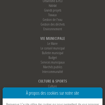
Urbanisme & PLU
Habitat
Grands projets
Travaux
Gestion de l'eau
Gestion des déchets
Environnement
VIE MUNICIPALE
Le Maire
Le conseil municipal
Bulletin municipal
Budget
Services municipaux
Marchés publics
Intercommunalité
CULTURE & SPORTS
Culture
Sports
À propos des cookies sur notre site
Loisirs
Associations
Bienvenue !
Ce site utilise des cookies qui nous permettent de vous proposer
Jumelage