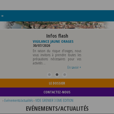
≡
Infos flash
RE BUREAU DE
VIGILANCE JAUNE ORAGES
VIGILANCE JAUNE PI
UNICIPALE
30/07/2026
CHALEUR
26
29/07/2026
En raison du risque d'orages, nous
MUNICIPALE SERA ABSENTE
vous invitons à prendre toutes les
Météo-France a 
EDI 07 AOUT 2026 AU
précautions nécessaires pour vos
département du Rh
 12 AOUT INCLUS POUR
activités ...
métropole de Lyon au
EIGNEMENTS OU TOUTES
vigilance jaune ...
En savoir +
En savoir +
LE DOSSIER
CONTACTEZ-NOUS
›
Evénements/actualités
›
VIDE GRENIER 3 EME EDITION
EVÉNEMENTS/ACTUALITÉS