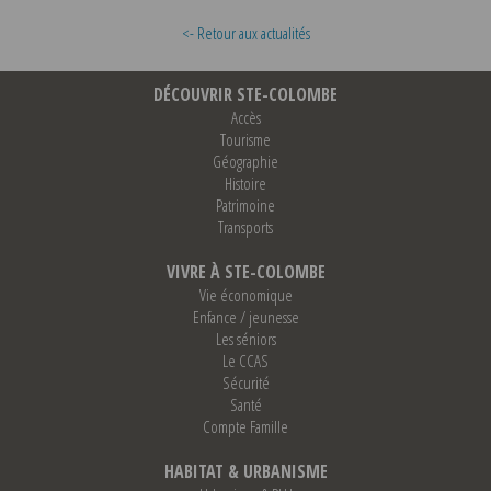
<- Retour aux actualités
DÉCOUVRIR STE-COLOMBE
Accès
Tourisme
Géographie
Histoire
Patrimoine
Transports
VIVRE À STE-COLOMBE
Vie économique
Enfance / jeunesse
Les séniors
Le CCAS
Sécurité
Santé
Compte Famille
HABITAT & URBANISME