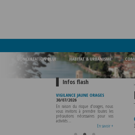
CONCERTATION PLUI
HABITAT & URBANISME
COMM
Infos flash
U DE
VIGILANCE JAUNE ORAGES
VIGILANCE JAUNE PIC DE
E
30/07/2026
CHALEUR
29/07/2026
En raison du risque d'orages, nous
 SERA ABSENTE
vous invitons à prendre toutes les
Météo-France a placé l
UT 2026 AU
précautions nécessaires pour vos
département du Rhône et l
INCLUS POUR
activités ...
métropole de Lyon au niveau d
S OU TOUTES
vigilance jaune ...
En savoir +
En savoir +
En savoir 