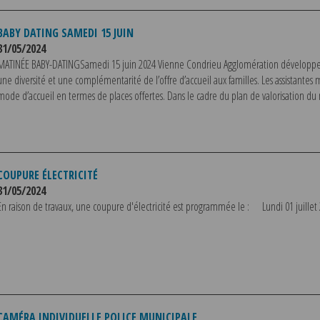
BABY DATING SAMEDI 15 JUIN
31/05/2024
MATINÉE BABY-DATINGSamedi 15 juin 2024 Vienne Condrieu Agglomération développe e
une diversité et une complémentarité de l’offre d’accueil aux familles. Les assistantes
mode d’accueil en termes de places offertes. Dans le cadre du plan de valorisation du m
COUPURE ÉLECTRICITÉ
31/05/2024
En raison de travaux, une coupure d'électricité est programmée le : Lundi 01 juillet
CAMÉRA INDIVIDUELLE POLICE MUNICIPALE