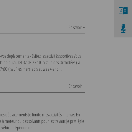
En savoir +
-vos déplacements - Evitez les activités sportives Vous
airie ou au 04-37-02-23-10 La salle des Orchidées ( à
7h00 ( sauf les mercredis et week-end ...
En savoir +
mes déplacements Je limite mes activités intenses En
 à moteur ou des solvants pour les travaux je privilégie
véhicule Episode de ...