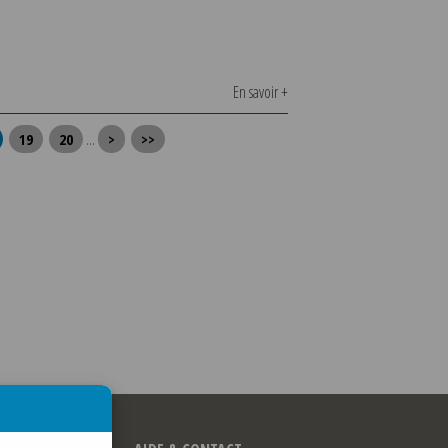
En savoir +
19
20
...
>
>>