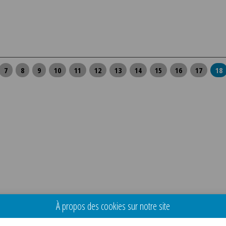
7
8
9
10
11
12
13
14
15
16
17
18
À propos des cookies sur notre site