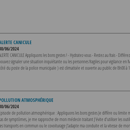
ALERTE CANICULE
30/06/2024
ALERTE CANICULE Appliquons les bons gestes ! - Hydratez-vous - Restez au frais - Différez
pouvez signaler une situation inquiétante ou les personnes fragiles pour vigilance en M
côté du poste de la police municipale ) est climatisée et ouverte au public de 8h00 à 1
POLLUTION ATMOSPHÉRIQUE
30/06/2024
Episode de pollution atmosphérique : Appliquons les bons gestes Je diffère ou limite 
cas de symptômes, je me rapproche de mon médecin traitant J'évite d'utiliser les outils
les transports en commun ou le covoiturage J'adapte ma conduite et la vitesse de mon 