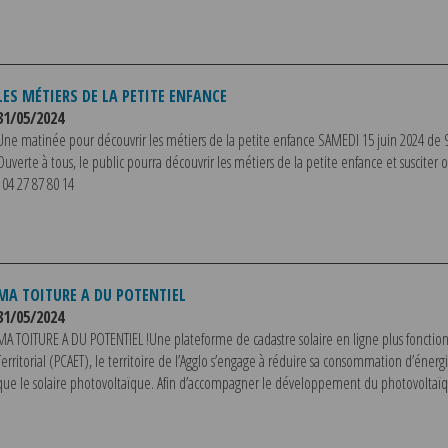
LES MÉTIERS DE LA PETITE ENFANCE
31/05/2024
Une matinée pour découvrir les métiers de la petite enfance SAMEDI 15 juin 2024 d
Ouverte à tous, le public pourra découvrir les métiers de la petite enfance et susciter o
: 04 27 87 80 14
MA TOITURE A DU POTENTIEL
31/05/2024
MA TOITURE A DU POTENTIEL !Une plateforme de cadastre solaire en ligne plus fonction
Territorial (PCAET), le territoire de l’Agglo s’engage à réduire sa consommation d’énerg
que le solaire photovoltaïque. Afin d’accompagner le développement du photovoltaïque s