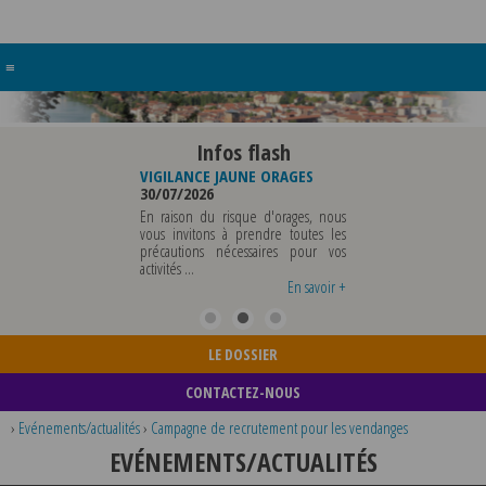
≡
Infos flash
E BUREAU DE
VIGILANCE JAUNE ORAGES
VIGILANCE JAUNE PIC
UNICIPALE
30/07/2026
CHALEUR
6
29/07/2026
En raison du risque d'orages, nous
UNICIPALE SERA ABSENTE
vous invitons à prendre toutes les
Météo-France a p
DI 07 AOUT 2026 AU
précautions nécessaires pour vos
département du Rhô
12 AOUT INCLUS POUR
activités ...
métropole de Lyon au
EIGNEMENTS OU TOUTES
vigilance jaune ...
En savoir +
En savoir +
LE DOSSIER
CONTACTEZ-NOUS
›
Evénements/actualités
›
Campagne de recrutement pour les vendanges
EVÉNEMENTS/ACTUALITÉS