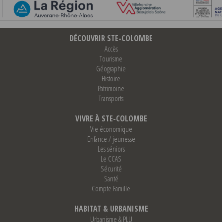
DÉCOUVRIR STE-COLOMBE
Accès
Tourisme
Géographie
Histoire
Patrimoine
Transports
VIVRE À STE-COLOMBE
Vie économique
Enfance / jeunesse
Les séniors
Le CCAS
Sécurité
Santé
Compte Famille
HABITAT & URBANISME
Urbanisme & PLU