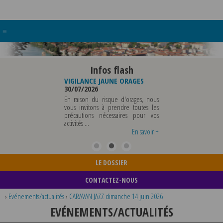
≡
Infos flash
U DE
VIGILANCE JAUNE ORAGES
VIGILANCE JAUNE PIC DE
E
30/07/2026
CHALEUR
29/07/2026
En raison du risque d'orages, nous
 SERA ABSENTE
vous invitons à prendre toutes les
Météo-France a placé l
UT 2026 AU
précautions nécessaires pour vos
département du Rhône et l
INCLUS POUR
activités ...
métropole de Lyon au niveau d
S OU TOUTES
vigilance jaune ...
En savoir +
En savoir +
En savoir 
LE DOSSIER
CONTACTEZ-NOUS
›
Evénements/actualités
›
CARAVAN JAZZ dimanche 14 juin 2026
EVÉNEMENTS/ACTUALITÉS