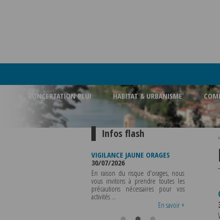
CONCERTATION PLUI
HABITAT & URBANISME
COMM
Infos flash
FERMETURE BUREAU DE
VIGILANCE JAUNE ORAGES
VIGILANCE 
POLICE MUNICIPALE
30/07/2026
CHALEUR
03/08/2026
29/07/2026
En raison du risque d'orages, nous
LA POLICE MUNICIPALE SERA ABSENTE
vous invitons à prendre toutes les
Météo-Fr
DU VENDREDI 07 AOUT 2026 AU
précautions nécessaires pour vos
départeme
MERCREDI 12 AOUT INCLUS POUR
activités ...
métropole d
TOUS RENSEIGNEMENTS OU TOUTES
vigilance jaune
En savoir +
En savoir +
..