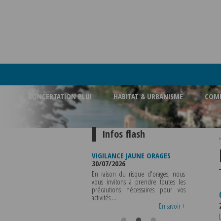
CONCERTATION PLUI
HABITAT & URBANISME
COMM
Infos flash
FERMETURE BUREAU DE
VIGILANCE JAUNE ORAGES
VIGILANCE 
POLICE MUNICIPALE
30/07/2026
CHALEUR
03/08/2026
29/07/2026
En raison du risque d'orages, nous
LA POLICE MUNICIPALE SERA ABSENTE
vous invitons à prendre toutes les
Météo-Fr
DU VENDREDI 07 AOUT 2026 AU
précautions nécessaires pour vos
départeme
MERCREDI 12 AOUT INCLUS POUR
activités ...
métropole d
TOUS RENSEIGNEMENTS OU TOUTES
vigilance jaune
En savoir +
En savoir +
..