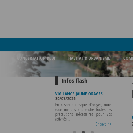
CONCERTATION PLUI
HABITAT & URBANISME
COMM
Infos flash
RE BUREAU DE
VIGILANCE JAUNE ORAGES
VIGILANCE JAUNE P
MUNICIPALE
30/07/2026
CHALEUR
026
29/07/2026
En raison du risque d'orages, nous
 MUNICIPALE SERA ABSENTE
vous invitons à prendre toutes les
Météo-France a
REDI 07 AOUT 2026 AU
précautions nécessaires pour vos
département du R
I 12 AOUT INCLUS POUR
activités ...
métropole de Lyon a
SEIGNEMENTS OU TOUTES
vigilance jaune ...
En savoir +
En savoir +