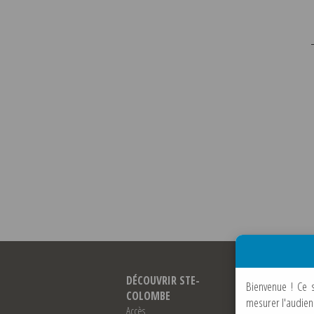
DÉCOUVRIR STE-
VIVRE À STE-
Bienvenue !
Ce 
COLOMBE
COLOMBE
mesurer l'audien
Accès
Vie économique