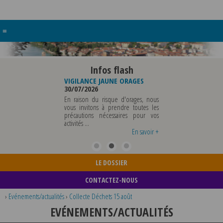
≡
Infos flash
RE BUREAU DE
VIGILANCE JAUNE ORAGES
VIGILANCE JAUNE PI
UNICIPALE
30/07/2026
CHALEUR
26
29/07/2026
En raison du risque d'orages, nous
MUNICIPALE SERA ABSENTE
vous invitons à prendre toutes les
Météo-France a 
EDI 07 AOUT 2026 AU
précautions nécessaires pour vos
département du Rh
 12 AOUT INCLUS POUR
activités ...
métropole de Lyon au
EIGNEMENTS OU TOUTES
vigilance jaune ...
En savoir +
En savoir +
LE DOSSIER
CONTACTEZ-NOUS
›
Evénements/actualités
›
Collecte Déchets 15 août
EVÉNEMENTS/ACTUALITÉS