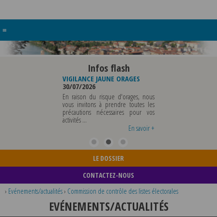
≡
Infos flash
RE BUREAU DE
VIGILANCE JAUNE ORAGES
VIGILANCE JAUNE PI
UNICIPALE
30/07/2026
CHALEUR
26
29/07/2026
En raison du risque d'orages, nous
MUNICIPALE SERA ABSENTE
vous invitons à prendre toutes les
Météo-France a 
EDI 07 AOUT 2026 AU
précautions nécessaires pour vos
département du Rh
 12 AOUT INCLUS POUR
activités ...
métropole de Lyon au
EIGNEMENTS OU TOUTES
vigilance jaune ...
En savoir +
En savoir +
LE DOSSIER
CONTACTEZ-NOUS
›
Evénements/actualités
›
Commission de contrôle des listes électorales
EVÉNEMENTS/ACTUALITÉS