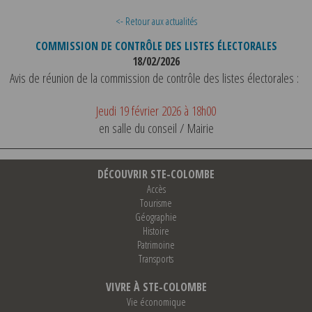
<- Retour aux actualités
COMMISSION DE CONTRÔLE DES LISTES ÉLECTORALES
18/02/2026
Avis de réunion de la commission de contrôle des listes électorales :
Jeudi 19 février 2026 à 18h00
en salle du conseil / Mairie
DÉCOUVRIR STE-COLOMBE
Accès
Tourisme
Géographie
Histoire
Patrimoine
Transports
VIVRE À STE-COLOMBE
Vie économique