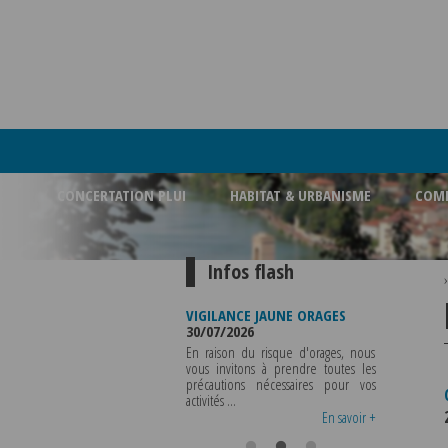
CONCERTATION PLUI
HABITAT & URBANISME
COMM
Infos flash
ERMETURE BUREAU DE
VIGILANCE JAUNE ORAGES
VIGILANCE J
OLICE MUNICIPALE
30/07/2026
CHALEUR
3/08/2026
29/07/2026
En raison du risque d'orages, nous
A POLICE MUNICIPALE SERA ABSENTE
vous invitons à prendre toutes les
Météo-Fra
U VENDREDI 07 AOUT 2026 AU
précautions nécessaires pour vos
départemen
ERCREDI 12 AOUT INCLUS POUR
activités ...
métropole de
OUS RENSEIGNEMENTS OU TOUTES
vigilance jaune .
En savoir +
En savoir +