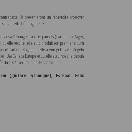
ntrebasse, ils présenteront un répertoire crossover
 sens à cette hétérogénéité !
0 ans à l’étranger avec ses parents (Cameroun, Niger,
ent qu’elle récolte, elle auto produit son premier album
i n’a fait que s’agrandir. Elle a enregistré avec Angelo
ntier, Usa Canada Europe etc… elle accompagne depuis
s du Jazz" avec le Dejan Ksmanovic Trio.
ain (guitare rythmique), Esteban Felix