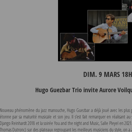
DIM. 9 MARS 18
Hugo Guezbar Trio invite Aurore Voil
Nouveau phénomène du jazz manouche, Hugo Guezbar a déjà joué avec les plus gra
étonne par sa maturité musicale et son jeu. Il s’est fait remarquer en réalisant au s
Django Reinhardt 2018 et la soirée You and the night and Music, Salle Pleyel en 2021
Thomas Dutronc) sur des plateaux regroupant les meilleurs musiciens du style, on a 