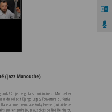
H
qué (Jazz Manouche)
nds ! Ce jeune guitariste originaire de Montpellier
ein du collectif Django Legacy l’ouverture du festival
. Il a également remplacé Rocky Gresset (guitariste de
ainsi pu l’entendre jouer aux côtés de Noé Reinhardt,