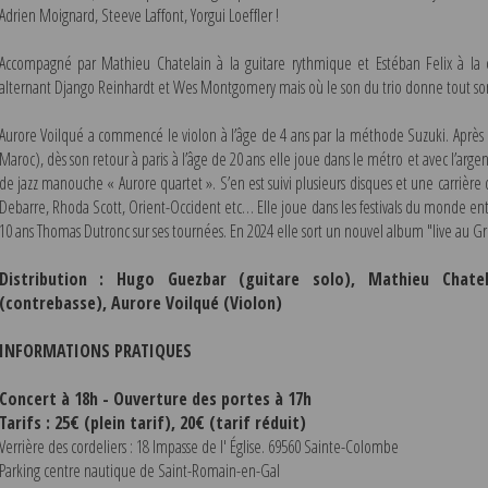
Adrien Moignard, Steeve Laffont, Yorgui Loeffler !
Accompagné par Mathieu Chatelain à la guitare rythmique et Estéban Felix à la co
alternant Django Reinhardt et Wes Montgomery mais où le son du trio donne tout son
Aurore Voilqué a commencé le violon à l’âge de 4 ans par la méthode Suzuki. Après 1
Maroc), dès son retour à paris à l’âge de 20 ans elle joue dans le métro et avec l’arg
de jazz manouche « Aurore quartet ». S’en est suivi plusieurs disques et une carrière qu
Debarre, Rhoda Scott, Orient-Occident etc… Elle joue dans les festivals du monde e
10 ans Thomas Dutronc sur ses tournées. En 2024 elle sort un nouvel album "live au Grè
Distribution : Hugo Guezbar (guitare solo), Mathieu Chatel
(contrebasse), Aurore Voilqué (Violon)
INFORMATIONS PRATIQUES
Concert à 18h - Ouverture des portes à 17h
Tarifs : 25€ (plein tarif), 20€ (tarif réduit)
Verrière des cordeliers : 18 Impasse de l' Église. 69560 Sainte-Colombe
Parking centre nautique de Saint-Romain-en-Gal