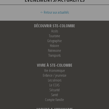
<- Retour aux actualités
DÉCOUVRIR STE-COLOMBE
Accès
Tourisme
Géographie
Histoire
Patrimoine
Transports
VIVRE À STE-COLOMBE
Vie économique
Enfance / jeunesse
Les séniors
Le CCAS
Sécurité
Santé
Compte Famille