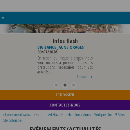
≡
Infos flash
RE BUREAU DE
VIGILANCE JAUNE ORAGES
VIGILANCE JAUNE PI
UNICIPALE
30/07/2026
CHALEUR
26
29/07/2026
En raison du risque d'orages, nous
MUNICIPALE SERA ABSENTE
vous invitons à prendre toutes les
Météo-France a 
EDI 07 AOUT 2026 AU
précautions nécessaires pour vos
département du Rh
 12 AOUT INCLUS POUR
activités ...
métropole de Lyon au
EIGNEMENTS OU TOUTES
vigilance jaune ...
En savoir +
En savoir +
LE DOSSIER
CONTACTEZ-NOUS
›
Evénements/actualités
›
Concert Hugo Guezbar Trio / Aurore Voilqué Dim 09 Mars
Ste colombe
EVÉNEMENTS/ACTUALITÉS