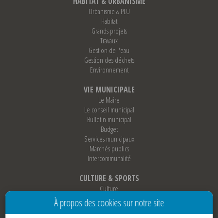
HABITAT & URBANISME
Urbanisme & PLU
Habitat
Grands projets
Travaux
Gestion de l'eau
Gestion des déchets
Environnement
VIE MUNICIPALE
Le Maire
Le conseil municipal
Bulletin municipal
Budget
Services municipaux
Marchés publics
Intercommunalité
CULTURE & SPORTS
Culture
Sports
À propos des cookies sur notre site
Loisirs
Associations